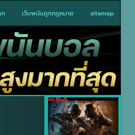
ลก
เว็บพนันถูกกฎหมาย
sitemap