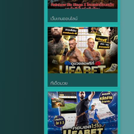
เว็บเกมออนไลน์
ทีเด็ดมวย