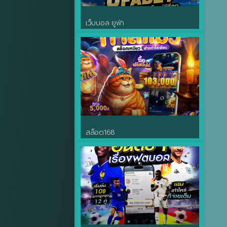
เว็บบอล ยูฟ่า
สล็อต168