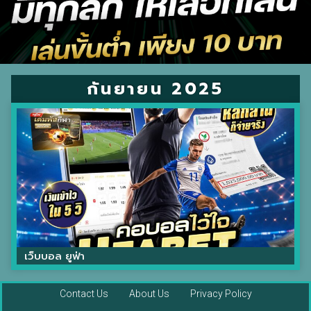
กันยายน 2025
เว็บบอล ยูฟ่า
Contact Us
About Us
Privacy Policy