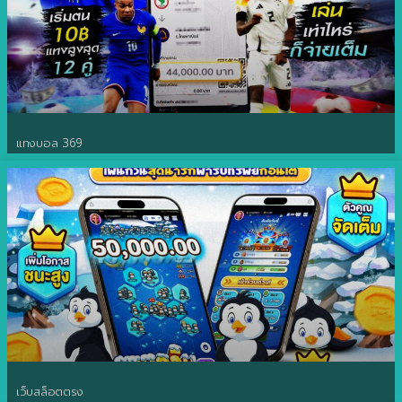
แทงบอล 369
เว็บสล็อตตรง