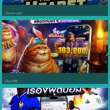
เว็บบอล ยูฟ่า
สล็อต168