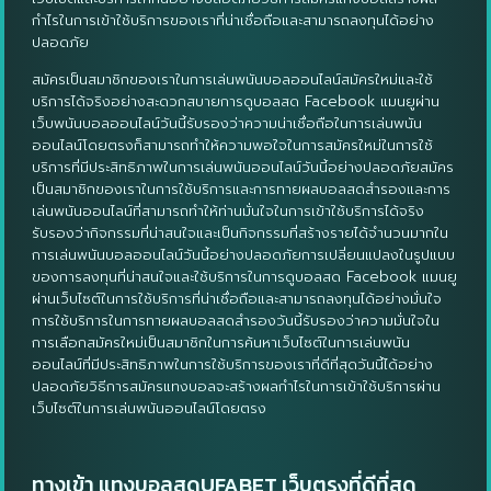
กำไรในการเข้าใช้บริการของเราที่น่าเชื่อถือและสามารถลงทุนได้อย่าง
ปลอดภัย
สมัครเป็นสมาชิกของเราในการเล่นพนันบอลออนไลน์สมัครใหม่และใช้
บริการได้จริงอย่างสะดวกสบายการดูบอลสด Facebook แมนยูผ่าน
เว็บพนันบอลออนไลน์วันนี้รับรองว่าความน่าเชื่อถือในการเล่นพนัน
ออนไลน์โดยตรงก็สามารถทำให้ความพอใจในการสมัครใหม่ในการใช้
บริการที่มีประสิทธิภาพในการเล่นพนันออนไลน์วันนี้อย่างปลอดภัยสมัคร
เป็นสมาชิกของเราในการใช้บริการและการทายผลบอลสดสำรองและการ
เล่นพนันออนไลน์ที่สามารถทำให้ท่านมั่นใจในการเข้าใช้บริการได้จริง
รับรองว่ากิจกรรมที่น่าสนใจและเป็นกิจกรรมที่สร้างรายได้จำนวนมากใน
การเล่นพนันบอลออนไลน์วันนี้อย่างปลอดภัยการเปลี่ยนแปลงในรูปแบบ
ของการลงทุนที่น่าสนใจและใช้บริการในการดูบอลสด Facebook แมนยู
ผ่านเว็บไซต์ในการใช้บริการที่น่าเชื่อถือและสามารถลงทุนได้อย่างมั่นใจ
การใช้บริการในการทายผลบอลสดสำรองวันนี้รับรองว่าความมั่นใจใน
การเลือกสมัครใหม่เป็นสมาชิกในการค้นหาเว็บไซต์ในการเล่นพนัน
ออนไลน์ที่มีประสิทธิภาพในการใช้บริการของเราที่ดีที่สุดวันนี้ได้อย่าง
ปลอดภัยวิธีการสมัครแทงบอลจะสร้างผลกำไรในการเข้าใช้บริการผ่าน
เว็บไซต์ในการเล่นพนันออนไลน์โดยตรง
ทางเข้า แทงบอลสดUFABET เว็บตรงที่ดีที่สุด