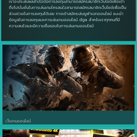
เราจะประสบผลสำเร็จต่อการลงทุนสามารถสมัครสมาชิกเว็บไซต์เพื่อเข้า
ถึงโปรโมชั่นในการเล่นเกมใครสนใจสามารถสมัครสมาชิกเว็บไซต์เพื่อเป็น
ส่วนช่วยในการลงทุนได้เลย ทางเข้าสมัครเล่นยูฟ่าเบทออนไลน์ แนะนำ
ข้อมูลในการลงทุนและการเล่นเกมออนไลน์ dga สำหรับเราทุกคนที่มี
ความสนใจและมีความชื่นชอบในการเล่นเกมออนไลน์
เว็บเกมออนไลน์